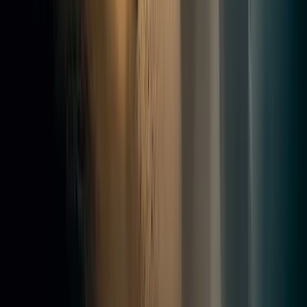
Expert en décapage par aérogommage en Île-de-France.
Bois, métal, pierre, façade.